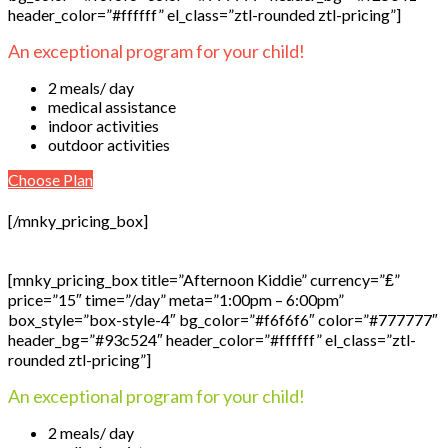
header_color=”#ffffff” el_class=”ztl-rounded ztl-pricing”]
An exceptional program for your child!
2 meals/ day
medical assistance
indoor activities
outdoor activities
Choose Plan
[/mnky_pricing_box]
[mnky_pricing_box title=”Afternoon Kiddie” currency=”₤”
price=”15″ time=”/day” meta=”1:00pm – 6:00pm”
box_style=”box-style-4″ bg_color=”#f6f6f6″ color=”#777777″
header_bg=”#93c524″ header_color=”#ffffff” el_class=”ztl-
rounded ztl-pricing”]
An exceptional program for your child!
2 meals/ day