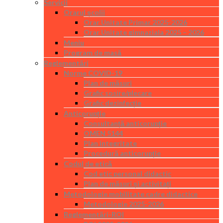
Servicii
Orarul școlii
Orar Unitate Primar 2025-2026
Orar Unitate gimnaziala 2025 – 2026
Meniu
Program de masă
Reglementări
Norme COVID-19
Plan de măsuri
Grafic sosire/plecare
Grafic dezinfecție
Anticorupție
Consultanță anticorupție
OMEN 5144
Plan integritate
Procedură anticorupție
Codul de etică
Cod etic personal didactic
Plan de măsuri și activitați
Metodologie mobilitate cadre didactice
Metodologie 2025-2026
Reglementări-ROI