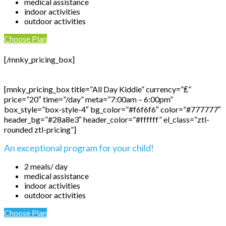
medical assistance
indoor activities
outdoor activities
Choose Plan
[/mnky_pricing_box]
[mnky_pricing_box title=”All Day Kiddie” currency=”₤”
price=”20″ time=”/day” meta=”7:00am – 6:00pm”
box_style=”box-style-4″ bg_color=”#f6f6f6″ color=”#777777″
header_bg=”#28a8e3″ header_color=”#ffffff” el_class=”ztl-
rounded ztl-pricing”]
An exceptional program for your child!
2 meals/ day
medical assistance
indoor activities
outdoor activities
Choose Plan