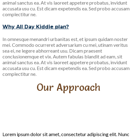
animal sanctus ea. At vis laoreet appetere probatus, invidunt
accusata usu cu. Est dicam expetendis ea. Sed probo accusam
complectitur ne.
Why All Day Kiddie plan?
In omnesque menandri urbanitas est, et ipsum quidam noster
mei. Commodo ocurreret adversarium cu mei, utinam veritus
sea ei, ne legere abhorreant usu. Dicam praesent
conclusionemque et vix. Autem fabulas blandit ad eam, sit
animal sanctus ea. At vis laoreet appetere probatus, invidunt
accusata usu cu. Est dicam expetendis ea. Sed probo accusam
complectitur ne.
Our Approach
Fun
Learning
Play
Creativity
Lorem ipsum dolor sit amet, consectetur adipiscing elit. Nunc