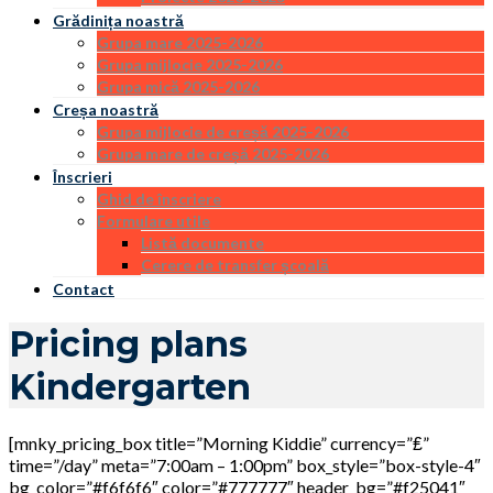
Grădinița noastră
Grupa mare 2025-2026
Grupa mijlocie 2025-2026
Grupa mică 2025-2026
Creșa noastră
Grupa mijlocie de creșă 2025-2026
Grupa mare de creșă 2025-2026
Înscrieri
Ghid de înscriere
Formulare utile
Listă documente
Cerere de transfer școală
Contact
Pricing plans
Kindergarten
[mnky_pricing_box title=”Morning Kiddie” currency=”₤”
time=”/day” meta=”7:00am – 1:00pm” box_style=”box-style-4″
bg_color=”#f6f6f6″ color=”#777777″ header_bg=”#f25041″